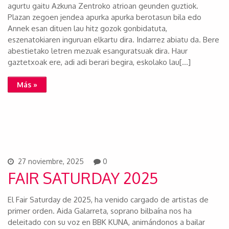
agurtu gaitu Azkuna Zentroko atrioan geunden guztiok.
Plazan zegoen jendea apurka apurka berotasun bila edo
Annek esan dituen lau hitz gozok gonbidatuta,
eszenatokiaren inguruan elkartu dira. Indarrez abiatu da. Bere
abestietako letren mezuak esanguratsuak dira. Haur
gaztetxoak ere, adi adi berari begira, eskolako lau[…]
Más »
27 noviembre, 2025
0
FAIR SATURDAY 2025
El Fair Saturday de 2025, ha venido cargado de artistas de
primer orden. Aida Galarreta, soprano bilbaína nos ha
deleitado con su voz en BBK KUNA, animándonos a bailar