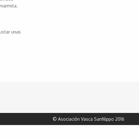
 marmita.
ustar unas
© Asociación Vasca Sanfilippo 2016