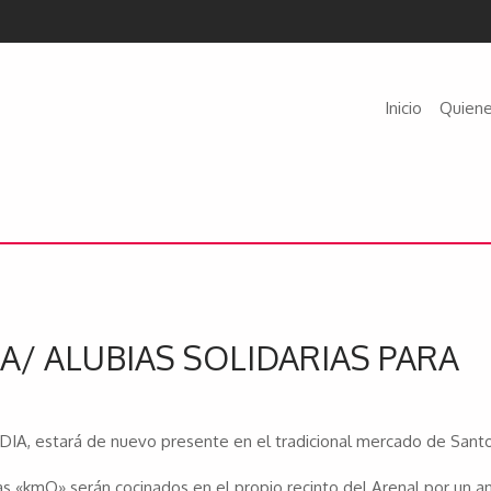
Inicio
Quien
A/ ALUBIAS SOLIDARIAS PARA
IA, estará de nuevo presente en el tradicional mercado de Sant
ias «kmO» serán cocinados en el propio recinto del Arenal por un 