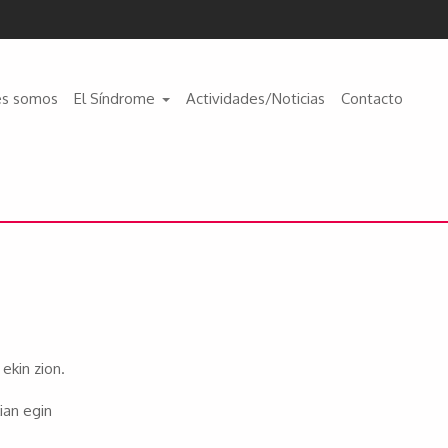
es somos
El Síndrome
Actividades/Noticias
Contacto
ekin zion.
ian egin