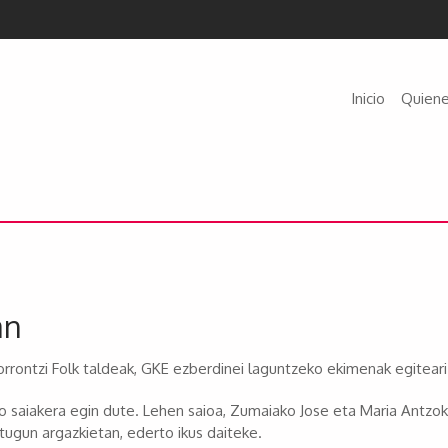
Inicio
Quien
an
orrontzi Folk taldeak, GKE ezberdinei laguntzeko ekimenak egiteari 
o saiakera egin dute. Lehen saioa, Zumaiako Jose eta Maria Antzok
itugun argazkietan, ederto ikus daiteke.