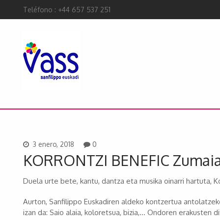
Teléfono : +44 657 537 251
3 enero, 2018
0
KORRONTZI BENEFIC Zumai
Duela urte bete, kantu, dantza eta musika oinarri hartuta, K
Aurton, Sanfilippo Euskadiren aldeko kontzertua antolatzek
izan da: Saio alaia, koloretsua, bizia,… Ondoren erakusten d